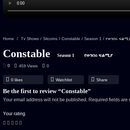
Home
/
Tv Shows
/
Sitcoms
/
Constable
/
Season 1
/
የወንበሩ ፍልሚ
Constable
Season 1
የወንበሩ ፍልሚያ
0
459 Views
0
0
likes
Watchlist
Share
Be the first to review “Constable”
Your email address will not be published.
Required fields ar
Your rating