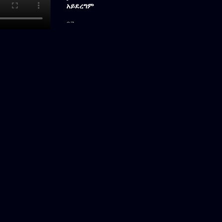
አይደረግም
07
ቲፕ ሙስና ነው?
08
የበአል ወንበዴ
09
ከአረብ ተመላሿ
10
ሙሰኛው ኢንስፔክተር
11
የወንበሩ ፍልሚያ
12
ቲቲዬ እና ጠንቋዩ
13
አፈረሱት