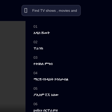
01
አዲስ ሹመት
02
ፕራንክ
03
የተበከለ ምግብ
04
ማርሽ ባንዲስት ኮንስታብል
05
ፖሊስም EX አለው
06
police ሰርፕራይዝ