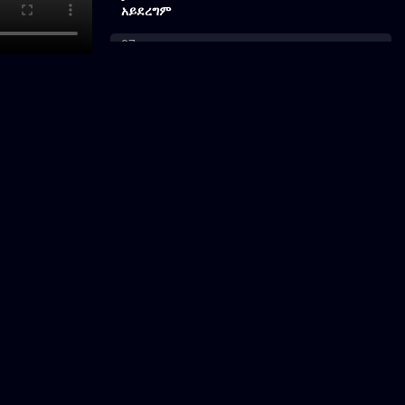
አይደረግም
07
ቲፕ ሙስና ነው?
08
የበአል ወንበዴ
09
ከአረብ ተመላሿ
10
ሙሰኛው ኢንስፔክተር
11
የወንበሩ ፍልሚያ
12
ቲቲዬ እና ጠንቋዩ
13
አፈረሱት