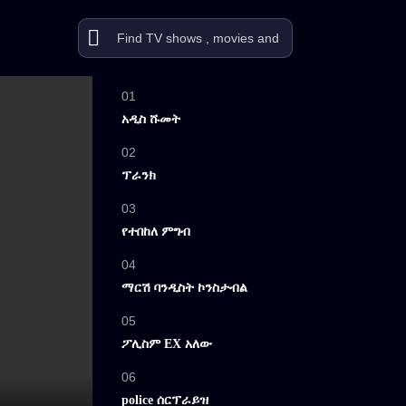
01
አዲስ ሹመት
02
ፕራንክ
03
የተበከለ ምግብ
04
ማርሽ ባንዲስት ኮንስታብል
05
ፖሊስም EX አለው
06
police ሰርፕራይዝ