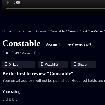
Home
/
Tv Shows
/
Sitcoms
/
Constable
/
Season 1
/
ቲፕ ሙስና ነው
Constable
Season 1
ቲፕ ሙስና ነው?
0
437 Views
0
0
likes
Watchlist
Share
Be the first to review “Constable”
Your email address will not be published.
Required fields ar
Your rating